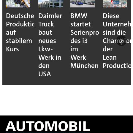
Deutsche
Daimler
BMW
Diese
Produktion
Truck
startet
Unterne
auf
baut
Serienproduktion
sind die
stabilem
neues
des i3
Champion
Kurs
Lkw-
im
der
Werk in
Werk
Lean
den
München
Productio
USA