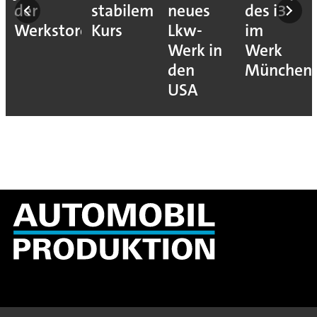
der
stabilem
neues
des i3
Werkstore
Kurs
Lkw-
im
Werk in
Werk
den
München
USA