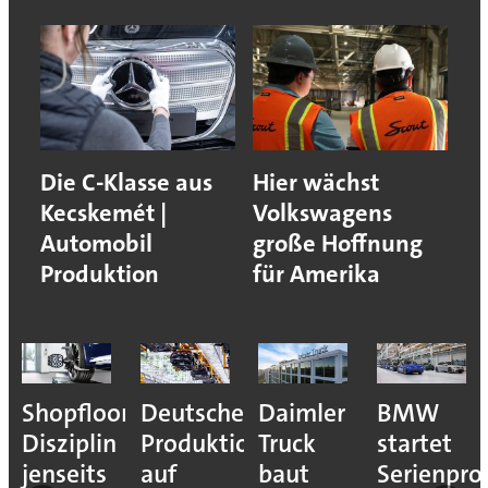
Die C-Klasse aus
Hier wächst
Kecskemét |
Volkswagens
Automobil
große Hoffnung
Produktion
für Amerika
Shopfloor-
Deutsche
Daimler
BMW
Disziplin
Produktion
Truck
startet
jenseits
auf
baut
Serienpro