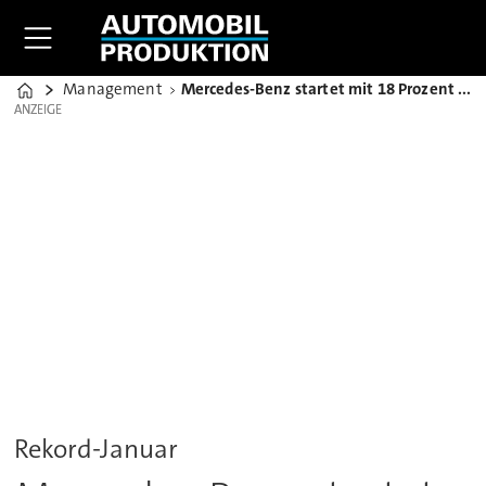
Management
Mercedes-Benz startet mit 18 Prozent Wachstum ins neue Jahr
Home
ANZEIGE
ANZEIGE
Rekord-Januar