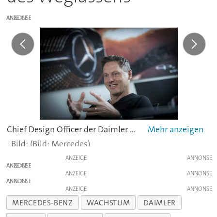
ANZEIGE
Chief Design Officer der Daimler AG Gorden Wagener hält Mercedes auf Kurs.
(Bild: Mercedes)
ANZEIGE
ANZEIGE
ANZEIGE
ANZEIGE
ANZEIGE
MERCEDES-BENZ
WACHSTUM
DAIMLER