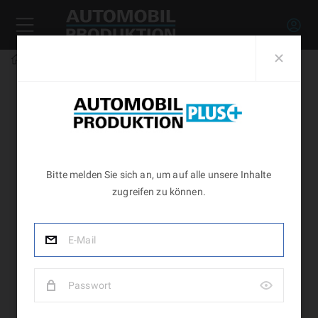
Home
Apr
mein
Konto
Abos
Newsletter
konto