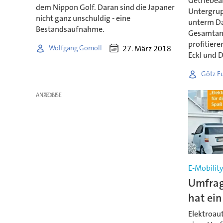
Getriebean
dem Nippon Golf. Daran sind die Japaner
Untergrup
nicht ganz unschuldig - eine
unterm Da
Bestandsaufnahme.
Gesamtan
profitiere
27. März 2018
Wolfgang Gomoll
Eckl und D
Götz F
ANZEIGE
E-Mobilit
Umfrag
hat ei
Elektroau