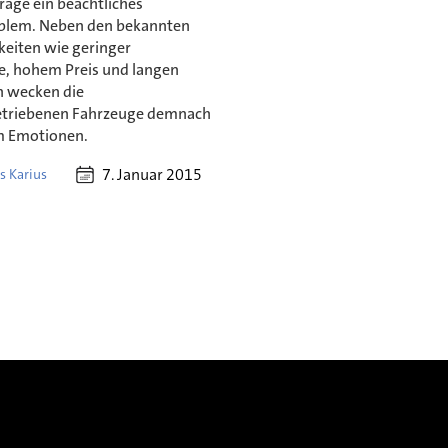
rage ein beachtliches
blem. Neben den bekannten
keiten wie geringer
e, hohem Preis und langen
n wecken die
etriebenen Fahrzeuge demnach
m Emotionen.
7. Januar 2015
s Karius