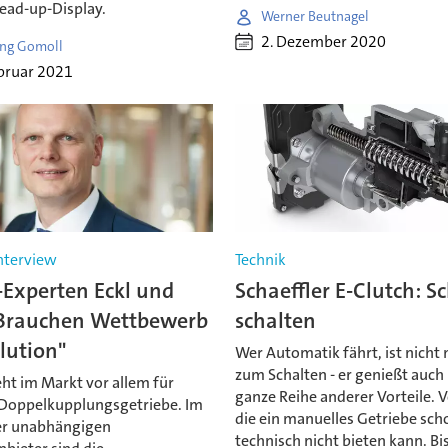
ad-up-Display.
Werner Beutnagel
2. Dezember 2020
ng Gomoll
bruar 2021
Interview
Technik
-Experten Eckl und
Schaeffler E-Clutch: S
"Brauchen Wettbewerb
schalten
lution"
Wer Automatik fährt, ist nicht 
zum Schalten - er genießt auch
ht im Markt vor allem für
ganze Reihe anderer Vorteile. V
e Doppelkupplungsgetriebe. Im
die ein manuelles Getriebe scho
er unabhängigen
technisch nicht bieten kann. Bis