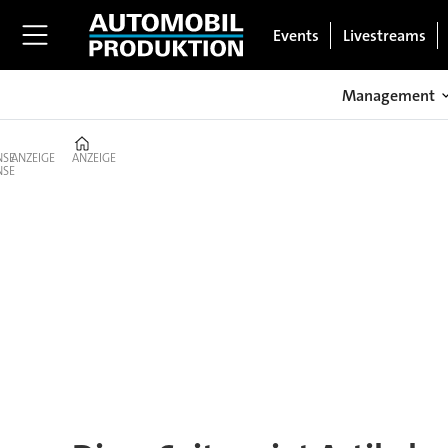
Events
Livestreams
Management
Home
ANZEIGE
ANZEIGE
Tag:
hybridisierung