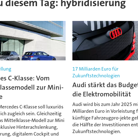
zu diesem Tag: hybridisierung
llung
17 Milliarden Euro für
Zukunftstechnologien
es C-Klasse: Vom
Audi stärkt das Budge
lassemodell zur Mini-
die Elektromobilität
e
Audi wird bis zum Jahr 2025 m
ercedes C-Klasse soll luxuriös
Milliarden Euro in Vorleistung 
ich zugleich sein. Gleichzeitig
künftige Fahrzeugpro-jekte ge
s Mittelklasse-Modell zur Mini
die Hälfte der Investitionen ent
nklusive Hinterachslenkung,
Zukunftstechnologien.
erung, digitalem Cockpit und