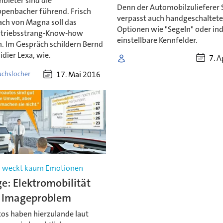
bieter sind die
Denn der Automobilzulieferer 
penbacher führend. Frisch
verpasst auch handgeschaltet
ch von Magna soll das
Optionen wie "Segeln" oder ind
triebsstrang-Know-how
einstellbare Kennfelder.
n. Im Gespräch schildern Bernd
idier Lexa, wie.
7. A
17. Mai 2016
uchslocher
y weckt kaum Emotionen
e: Elektromobilität
n Imageproblem
tos haben hierzulande laut