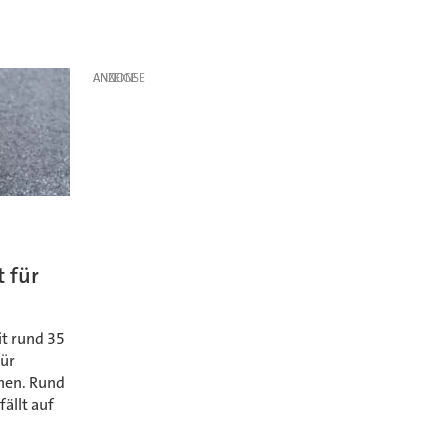
ANZEIGE
t für
it rund 35
für
hen. Rund
fällt auf