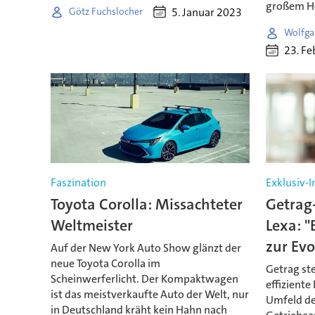
großem He
5. Januar 2023
Götz Fuchslocher
Wolfga
23. Fe
Faszination
Exklusiv-
Toyota Corolla: Missachteter
Getrag
Weltmeister
Lexa: 
zur Evo
Auf der New York Auto Show glänzt der
neue Toyota Corolla im
Getrag ste
Scheinwerferlicht. Der Kompaktwagen
effizient
ist das meistverkaufte Auto der Welt, nur
Umfeld d
in Deutschland kräht kein Hahn nach