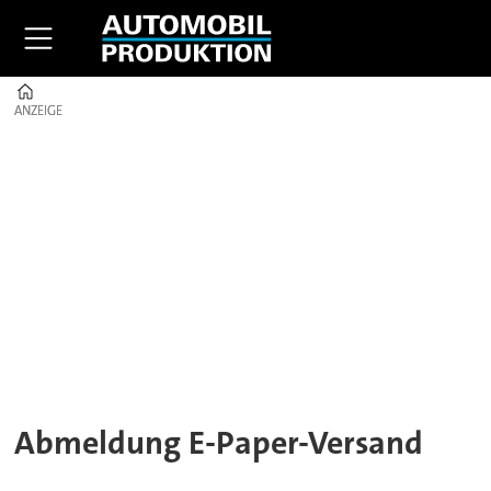
Home
ANZEIGE
ANZEIGE
Abmeldung
E-
Paper:
Bestätigung
&
Hinweis
Abmeldung E-Paper-Versand
zum