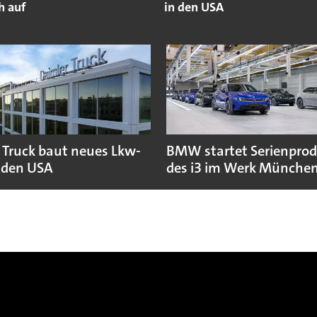
ch auf
in den USA
 Truck baut neues Lkw-
BMW startet Serienpro
 den USA
des i3 im Werk Münche