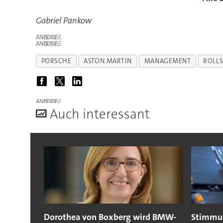
Gabriel Pankow
ANZEIGE
ANZEIGE
PORSCHE
ASTON MARTIN
MANAGEMENT
ROLLS
ANZEIGE
A
uch interessant
Dorothea von Boxberg wird BMW-
Stimmun