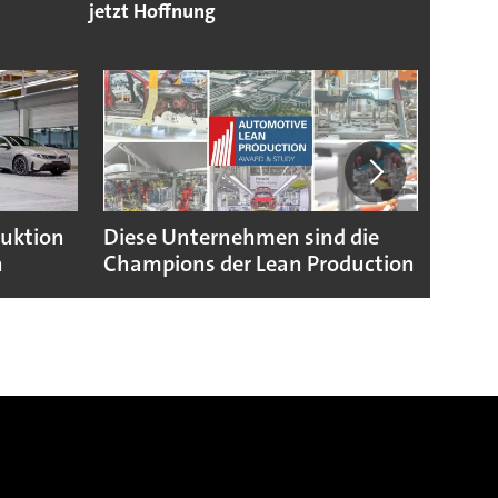
jetzt Hoffnung
duktion
Diese Unternehmen sind die
Puebl
n
Champions der Lean Production
VW G