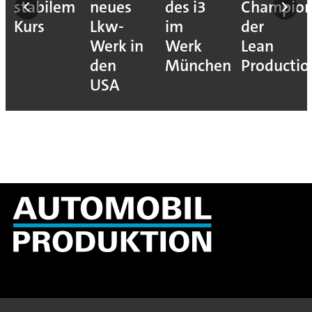
stabilem
neues
des i3
Champion
Kurs
Lkw-
im
der
Werk in
Werk
Lean
den
München
Productio
USA