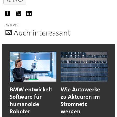
ECITARO
ANZEIGE
A
uch interessant
BMW entwickelt
Wie Autowerke
Software für
zu Akteuren im
humanoide
Stromnetz
Roboter
werden