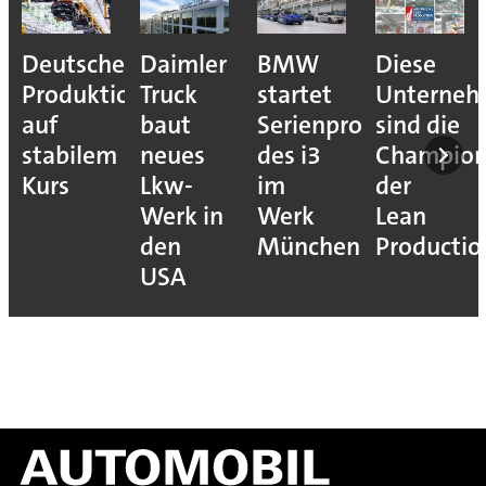
Deutsche
Daimler
BMW
Diese
Produktion
Truck
startet
Unterne
auf
baut
Serienproduktion
sind die
stabilem
neues
des i3
Champion
Kurs
Lkw-
im
der
Werk in
Werk
Lean
den
München
Productio
USA