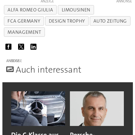
ANZEIGE
ALFA ROMEO GIULIA
LIMOUSINEN
FCA GERMANY
DESIGN TROPHY
AUTO ZEITUNG
MANAGEMENT
ANZEIGE
A
uch interessant
Die C-Klasse aus
Porsche-