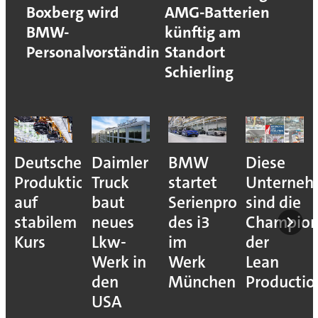
Boxberg wird
AMG-Batterien
BMW-
künftig am
Personalvorständin
Standort
Schierling
Deutsche
Daimler
BMW
Diese
Produktion
Truck
startet
Unterne
auf
baut
Serienproduktion
sind die
stabilem
neues
des i3
Champion
Kurs
Lkw-
im
der
Werk in
Werk
Lean
den
München
Productio
USA