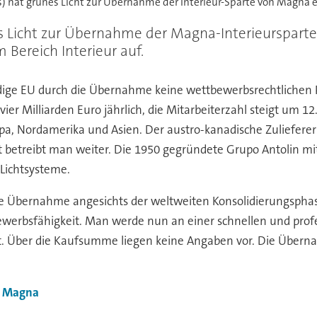
os) hat grünes Licht zur Übernahme der Interieur-Sparte von Magna e
s Licht zur Übernahme der Magna-Interieursparte 
 Bereich Interieur auf.
ige EU durch die Übernahme keine wettbewerbsrechtlichen Pr
 vier Milliarden Euro jährlich, die Mitarbeiterzahl steigt um
pa, Nordamerika und Asien. Der austro-kanadische Zuliefere
ft betreibt man weiter. Die 1950 gegründete Grupo Antolin mi
 Lichtsysteme.
Übernahme angesichts der weltweiten Konsolidierungsphase, 
werbsfähigkeit. Man werde nun an einer schnellen und profe
t. Über die Kaufsumme liegen keine Angaben vor. Die Übernah
Magna