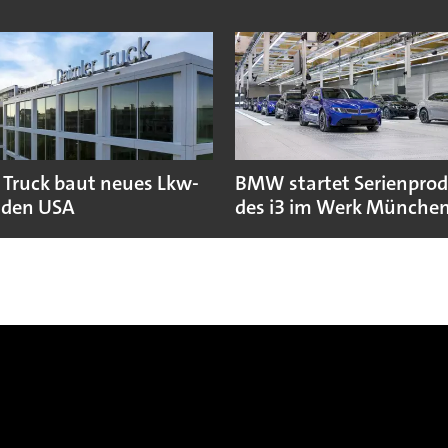
 Truck baut neues Lkw-
BMW startet Serienpro
 den USA
des i3 im Werk Münche