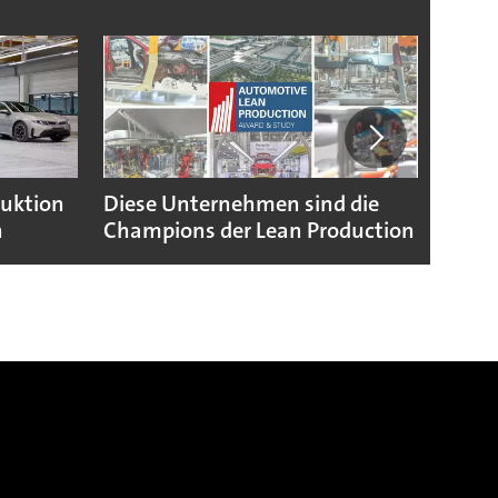
duktion
Diese Unternehmen sind die
Puebl
n
Champions der Lean Production
VW G