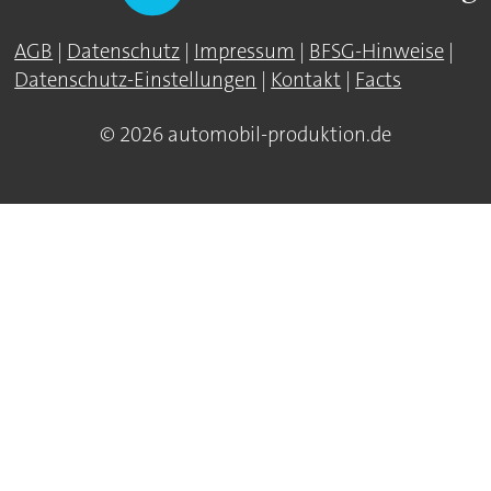
AGB
|
Datenschutz
|
Impressum
|
BFSG-Hinweise
|
Datenschutz-Einstellungen
|
Kontakt
|
Facts
© 2026 automobil-produktion.de