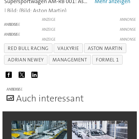
Supersportwagen AM-RB 001: Aston Martin spart bislang mit konkreten Daten - nur soviel.... Aston Martin
(Bild: Aston Martin)
ANZEIGE
ANZEIGE
ANZEIGE
ANZEIGE
ANZEIGE
RED BULL RACING
VALKYRIE
ASTON MARTIN
ADRIAN NEWEY
MANAGEMENT
FORMEL 1
ANZEIGE
A
uch interessant