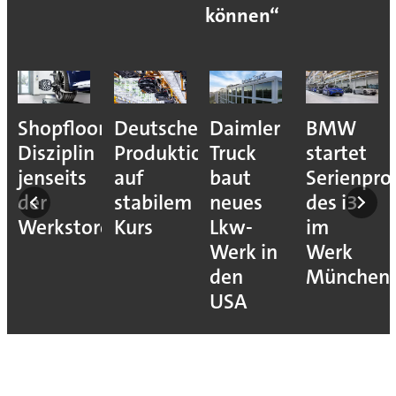
können“
Shopfloor-
Deutsche
Daimler
BMW
Disziplin
Produktion
Truck
startet
jenseits
auf
baut
Serienpro
der
stabilem
neues
des i3
Werkstore
Kurs
Lkw-
im
Werk in
Werk
den
München
USA