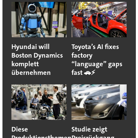
Hyundai will
Toyota’s AI fixes
Boston Dynamics
factory
komplett
“language” gaps
übernehmen
fast 🚗⚡
Diese
Studie zeigt
Produktionsthemen
Preisrückgang