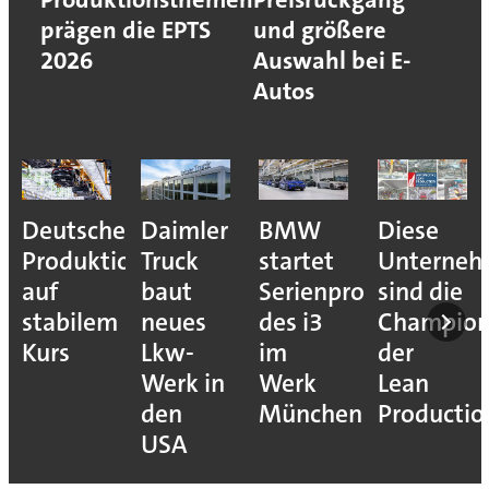
prägen die EPTS
und größere
2026
Auswahl bei E-
Autos
Deutsche
Daimler
BMW
Diese
Produktion
Truck
startet
Unterne
auf
baut
Serienproduktion
sind die
stabilem
neues
des i3
Champion
Kurs
Lkw-
im
der
Werk in
Werk
Lean
den
München
Productio
USA