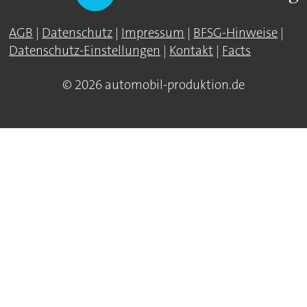
AGB
|
Datenschutz
|
Impressum
|
BFSG-Hinweise
|
Datenschutz-Einstellungen
|
Kontakt
|
Facts
© 2026 automobil-produktion.de