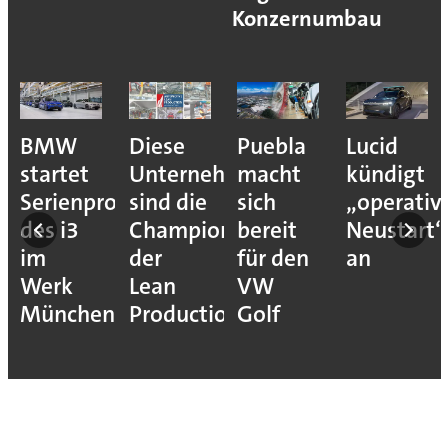
Konzernumbau
BMW
Diese
Puebla
Lucid
startet
Unternehmen
macht
kündigt
Serienproduktion
sind die
sich
„operativ
des i3
Champions
bereit
Neustart“
im
der
für den
an
Werk
Lean
VW
München
Production
Golf