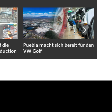
 die
Puebla macht sich bereit für den
Lucid
duction
VW Golf
Neust