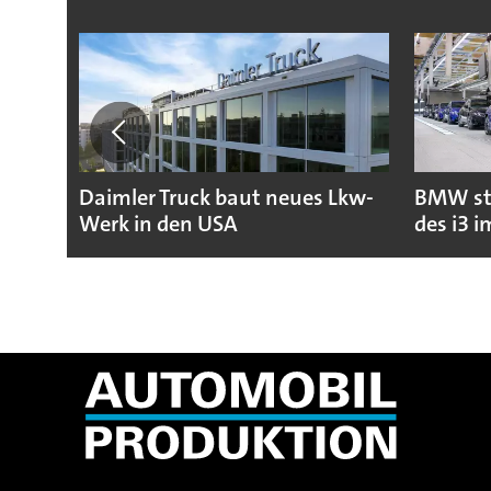
Daimler Truck baut neues Lkw-
BMW sta
Werk in den USA
des i3 