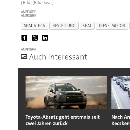
(Bild: Seat)
ANZEIGE
ANZEIGE
SEAT ATECA
BESTELLUNG
SEAT
DIESELMOTOR
ANZEIGE
A
uch interessant
Toyota-Absatz geht erstmals seit
Nach Anl
zwei Jahren zurück
Kecskem