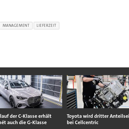
MANAGEMENT
LIEFERZEIT
auf der C-Klasse erhält
Toyota wird dritter Anteilse
ét auch die G-Klasse
bei Cellcentric