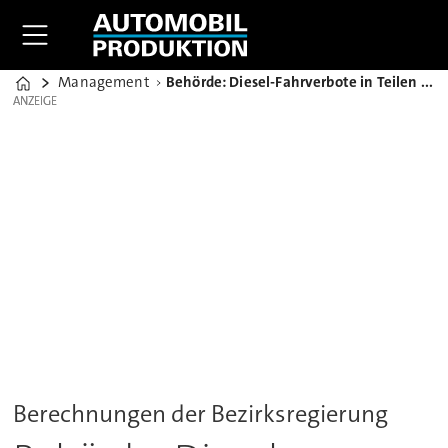
Management
Behörde: Diesel-Fahrverbote in Teilen von NRW wohl unumgänglich
Home
ANZEIGE
ANZEIGE
Berechnungen der Bezirksregierung