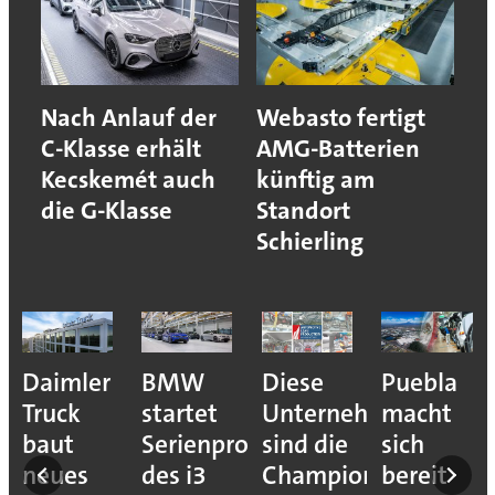
Nach Anlauf der
Webasto fertigt
C-Klasse erhält
AMG-Batterien
Kecskemét auch
künftig am
die G-Klasse
Standort
Schierling
e
Daimler
BMW
Diese
Puebla
ion
Truck
startet
Unternehmen
macht
baut
Serienproduktion
sind die
sich
neues
des i3
Champions
bereit