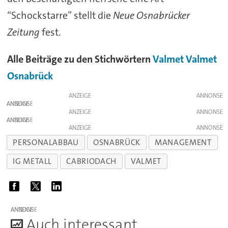
“Schockstarre” stellt die
Neue Osnabrücker
Zeitung
fest.
Alle Beiträge zu den Stichwörtern
Valmet
Valmet
Osnabrück
ANZEIGE
ANZEIGE
ANZEIGE
ANZEIGE
ANZEIGE
PERSONALABBAU
OSNABRÜCK
MANAGEMENT
IG METALL
CABRIODACH
VALMET
ANZEIGE
A
uch interessant