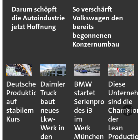
Darum schöpft
So verschärft
die Autoindustrie
Volkswagen den
jetzt Hoffnung
bereits
begonnenen
Konzernumbau
Deutsche
Daimler
BMW
Diese
Produktion
Truck
startet
Unterne
auf
baut
Serienproduktion
sind die
stabilem
neues
des i3
Champion
Kurs
Lkw-
im
der
Werk in
Werk
Lean
den
München
Productio