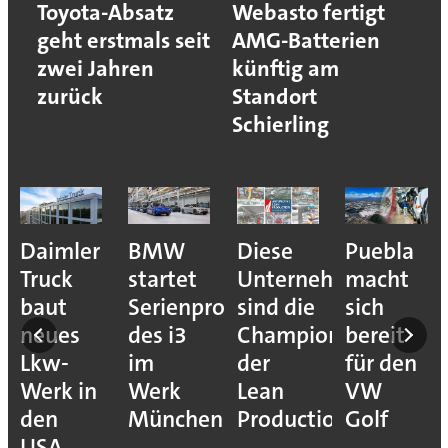
Toyota-Absatz
Webasto fertigt
geht erstmals seit
AMG-Batterien
zwei Jahren
künftig am
zurück
Standort
Schierling
e
Daimler
BMW
Diese
Puebla
ion
Truck
startet
Unternehmen
macht
baut
Serienproduktion
sind die
sich
neues
des i3
Champions
bereit
Lkw-
im
der
für den
Werk in
Werk
Lean
VW
den
München
Production
Golf
USA