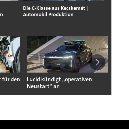
Die C-Klasse aus Kecskemét |
en
Automobil Produktion
 für den
Lucid kündigt „operativen
Darum
Neustart“ an
Autoi