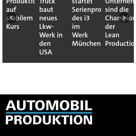
Produktion
Truck
startet
Unterne
auf
baut
Serienproduktion
sind die
stabilem
neues
des i3
Champion
Kurs
Lkw-
im
der
Werk in
Werk
Lean
den
München
Productio
USA