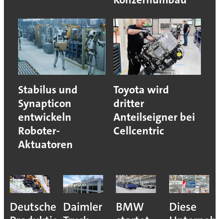
Stabilus und
Toyota wird
Synapticon
dritter
entwickeln
Anteilseigner bei
Roboter-
Cellcentric
Aktuatoren
Deutsche
Daimler
BMW
Diese