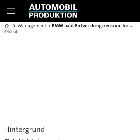
Management
BMW baut Entwicklungszentrum für autonomes Fahren in München
Home
ANZEIGE
ANZEIGE
Hintergrund