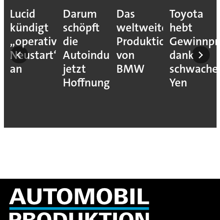
Lucid
Darum
Das
Toyota
kündigt
schöpft
weltweite
hebt
„operativen
die
Produktionsnetzwer
Gewinnpr
Neustart“
Autoindustrie
von
dank
an
jetzt
BMW
schwach
Hoffnung
Yen