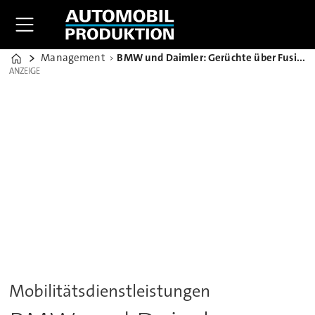
Management
BMW und Daimler: Gerüchte über Fusion der Carsharing-Dienste
Home
ANZEIGE
ANZEIGE
Mobilitätsdienstleistungen