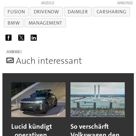
ANZEIGE
FUSION
DRIVENOW
DAIMLER
CARSHARING
BMW
MANAGEMENT
ANZEIGE
A
uch interessant
Lucid kündigt
So verschärft
„operativen
Volkswagen den