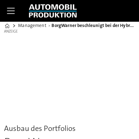
Management
BorgWarner beschleunigt bei der Hybrid- und E-Fahrzeugtechnik
Home
ANZEIGE
ANZEIGE
Ausbau des Portfolios