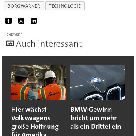
BORGWARNER
TECHNOLOGIE
ANZEIGE
A
uch interessant
Hier wächst
BMW-Gewinn
Volkswagens
bricht um mehr
große Hoffnung
als ein Drittel ein
für Amerika