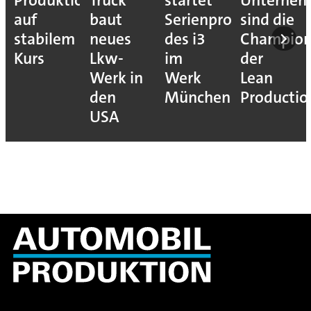
Produktion
Truck
startet
Unterne
auf
baut
Serienproduktion
sind die
stabilem
neues
des i3
Champion
Kurs
Lkw-
im
der
Werk in
Werk
Lean
den
München
Productio
USA