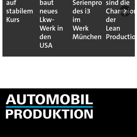
auf
baut
Serienproduktion
sind die
stabilem
neues
des i3
Champion
Kurs
Lkw-
im
der
Werk in
Werk
Lean
den
München
Productio
USA