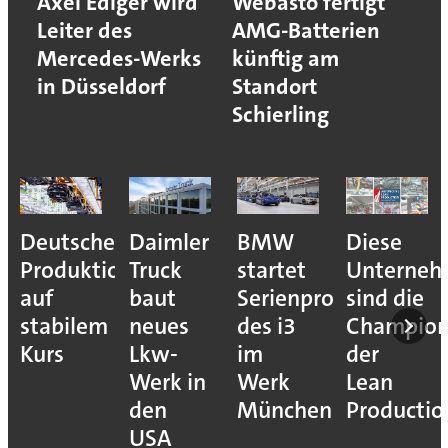
Axel Ediger wird
Webasto fertigt
Leiter des
AMG-Batterien
Mercedes-Werks
künftig am
in Düsseldorf
Standort
Schierling
Deutsche
Daimler
BMW
Diese
Produktion
Truck
startet
Unterne
auf
baut
Serienproduktion
sind die
stabilem
neues
des i3
Champion
Kurs
Lkw-
im
der
Werk in
Werk
Lean
den
München
Productio
USA