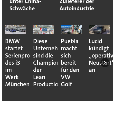
unter China-
Zulieferer der
Schwäche
Autoindustrie
BMW
Diese
Puebla
Lucid
startet
Unternehmen
macht
kündigt
Serienproduktion
sind die
sich
„operativ
des i3
Champions
bereit
Neustart“
im
der
für den
an
Werk
Lean
VW
München
Production
Golf