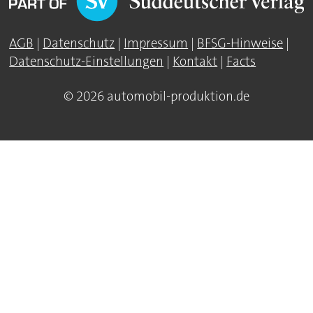
AGB
|
Datenschutz
|
Impressum
|
BFSG-Hinweise
|
Datenschutz-Einstellungen
|
Kontakt
|
Facts
© 2026 automobil-produktion.de