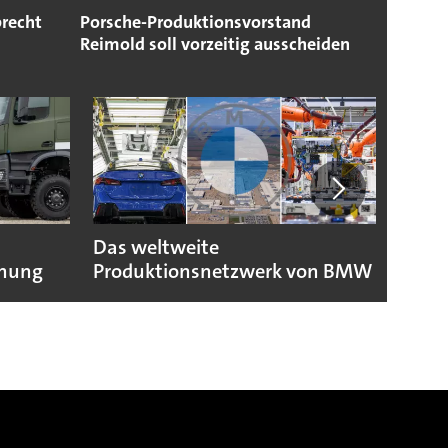
brecht
Porsche-Produktionsvorstand
Reimold soll vorzeitig ausscheiden
Das weltweite
Toyo
fnung
Produktionsnetzwerk von BMW
dank