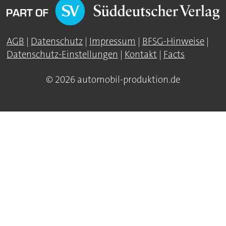
AGB
|
Datenschutz
|
Impressum
|
BFSG-Hinweise
|
Datenschutz-Einstellungen
|
Kontakt
|
Facts
© 2026 automobil-produktion.de