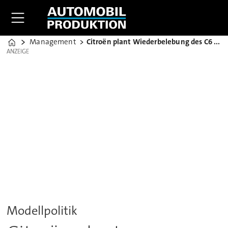
Management
Citroën plant Wiederbelebung des C6 für China
Home
ANZEIGE
ANZEIGE
Modellpolitik