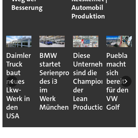
Besserung
Automobil
Produktion
e
Daimler
BMW
Diese
Puebla
ion
Truck
startet
Unternehmen
macht
baut
Serienproduktion
sind die
sich
neues
des i3
Champions
bereit
Lkw-
im
der
für den
Werk in
Werk
Lean
VW
den
München
Production
Golf
USA