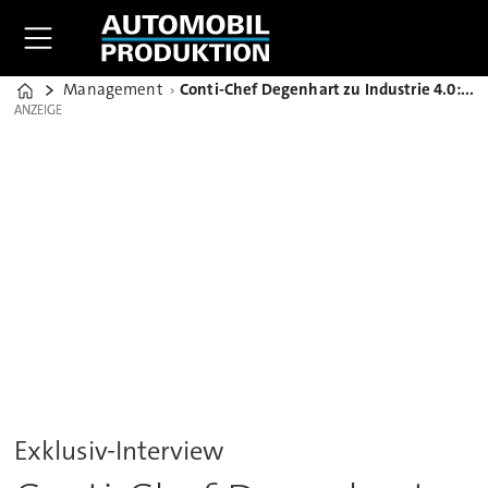
Management
Conti-Chef Degenhart zu Industrie 4.0: "Mitarbeiter auf die Reise mitnehmen"
Home
ANZEIGE
ANZEIGE
Exklusiv-Interview