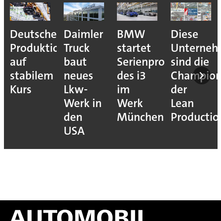
he
Daimler
BMW
Diese
Puebla
tion
Truck
startet
Unternehmen
macht
baut
Serienproduktion
sind die
sich
m
neues
des i3
Champions
bereit
Lkw-
im
der
für den
Werk in
Werk
Lean
VW
den
München
Production
Golf
USA