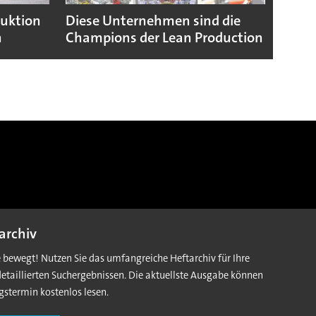
duktion
Diese Unternehmen sind die
Puebl
n
Champions der Lean Production
VW G
archiv
e bewegt! Nutzen Sie das umfangreiche Heftarchiv für Ihre
detaillierten Suchergebnissen. Die aktuellste Ausgabe können
gstermin kostenlos lesen.