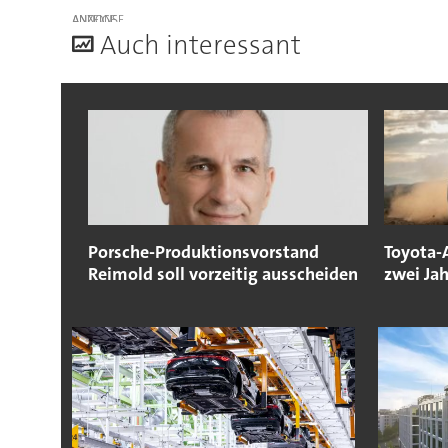
ANZEIGE
A
uch interessant
Porsche-Produktionsvorstand
Toyota-A
Reimold soll vorzeitig ausscheiden
zwei Ja