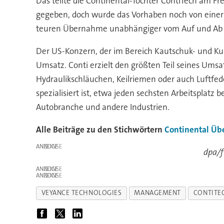
Das teilte die Continental-Tochter ContiTech am F
gegeben, doch wurde das Vorhaben noch von einer 
teuren Übernahme unabhängiger vom Auf und Ab 
Der US-Konzern, der im Bereich Kautschuk- und Kun
Umsatz. Conti erzielt den größten Teil seines Umsat
Hydraulikschläuchen, Keilriemen oder auch Luftfede
spezialisiert ist, etwa jeden sechsten Arbeitsplatz
Autobranche und andere Industrien.
Alle Beiträge zu den Stichwörtern
Continental
Üb
ANZEIGE
dpa/f
ANZEIGE
ANZEIGE
VEYANCE TECHNOLOGIES
MANAGEMENT
CONTITE