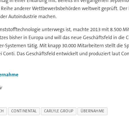
reitag in einer Erklärung mit. Bereits im vergangenen Septem
Reihe anderer Wettbewerbsbehörden weltweit geprüft. Der Dax
der Autoindustrie machen.
ststofftechnologie unterwegs ist, machte 2013 mit 8.500 Mi
zes bisher in Europa und will das neue Geschäftsfeld in die C
r-Systemen tätig. Mit knapp 30.000 Mitarbeitern stellt die Sp
 bei Conti. Das Geschäftsfeld entwickelt und produziert laut 
ernahme
v
CH
CONTINENTAL
CARLYLE GROUP
ÜBERNAHME