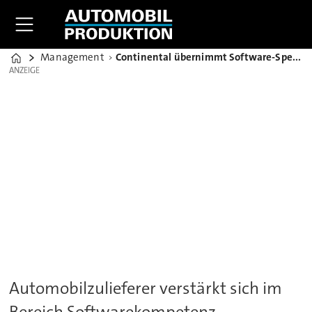
Management
Continental übernimmt Software-Spezialisten Elektrobit Automotive
Home
ANZEIGE
ANZEIGE
Automobilzulieferer verstärkt sich im
Bereich Softwarekompetenz