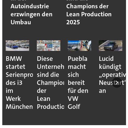
Autoindustrie
Champions der
erzwingen den
Lean Production
Umbau
2025
BMW
Diese
Puebla
Lucid
startet
Unternehmen
macht
kündigt
Serienproduktion
sind die
sich
„operativ
des i3
Champions
bereit
Neustart“
im
der
für den
an
Werk
Lean
VW
München
Production
Golf