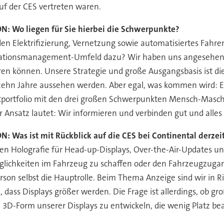
auf der CES vertreten waren.
Wo liegen für Sie hierbei die Schwerpunkte?
 Elektrifizierung, Vernetzung sowie automatisiertes Fahren.
mationsmanagement-Umfeld dazu? Wir haben uns angesehen,
en können. Unsere Strategie und große Ausgangsbasis ist die
zehn Jahre aussehen werden. Aber egal, was kommen wird: Es 
tportfolio mit den drei großen Schwerpunkten Mensch-Maschi
 Ansatz lautet: Wir informieren und verbinden gut und alles 
as ist mit Rückblick auf die CES bei Continental derzeit
 Holografie für Head-up-Displays, Over-the-Air-Updates und
lichkeiten im Fahrzeug zu schaffen oder den Fahrzeugzugang
erson selbst die Hauptrolle. Beim Thema Anzeige sind wir in R
ss Displays größer werden. Die Frage ist allerdings, ob gr
D-Form unserer Displays zu entwickeln, die wenig Platz bea