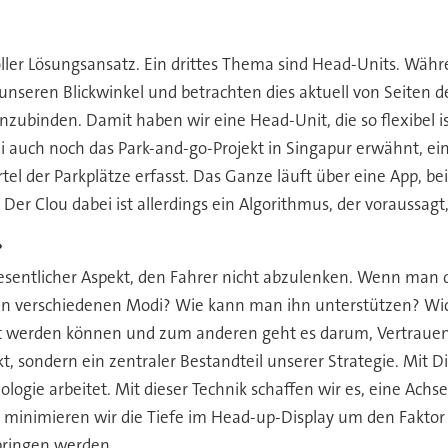
?
oller Lösungsansatz. Ein drittes Thema sind Head-Units. Währ
r unseren Blickwinkel und betrachten dies aktuell von Seiten
 einzubinden. Damit haben wir eine Head-Unit, die so flexibe
ei auch noch das Park-and-go-Projekt in Singapur erwähnt, ein
el der Parkplätze erfasst. Das Ganze läuft über eine App, be
. Der Clou dabei ist allerdings ein Algorithmus, der voraussagt
?
wesentlicher Aspekt, den Fahrer nicht abzulenken. Wenn man 
 den verschiedenen Modi? Wie kann man ihn unterstützen? Wi
igt werden können und zum anderen geht es darum, Vertraue
t, sondern ein zentraler Bestandteil unserer Strategie. Mit Di
ogie arbeitet. Mit dieser Technik schaffen wir es, eine Achs
t minimieren wir die Tiefe im Head-up-Display um den Fakto
 bringen werden.