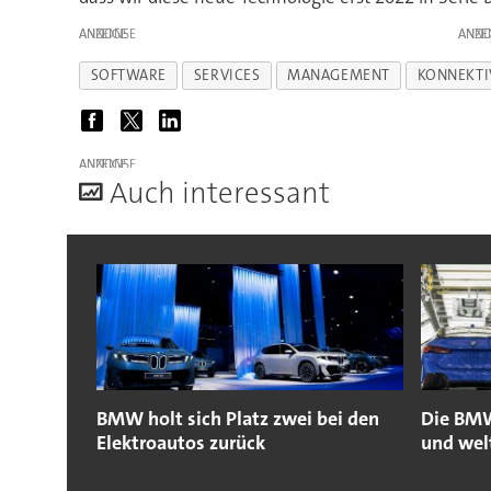
ANZEIGE
ANZE
SOFTWARE
SERVICES
MANAGEMENT
KONNEKTI
ANZEIGE
A
uch interessant
BMW holt sich Platz zwei bei den
Die BMW
Elektroautos zurück
und wel