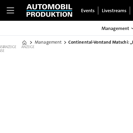
Events
Livestreams
Management
Management
Continental-Vorstand Matschi: „
Home
ANZEIGE
ANZEIGE