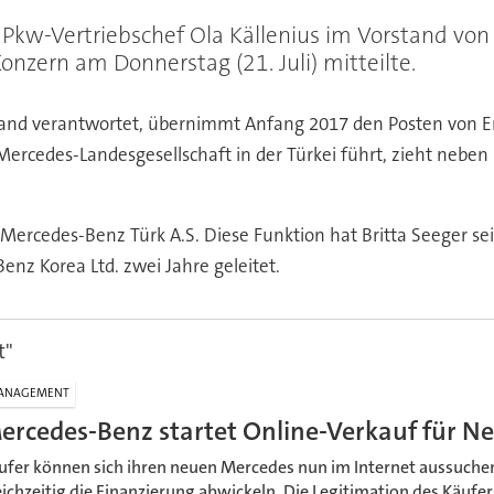
kw-Vertriebschef Ola Källenius im Vorstand von D
onzern am Donnerstag (21. Juli) mitteilte.
orstand verantwortet, übernimmt Anfang 2017 den Posten von
 Mercedes-Landesgesellschaft in der Türkei führt, zieht nebe
 Mercedes-Benz Türk A.S. Diese Funktion hat Britta Seeger sei
nz Korea Ltd. zwei Jahre geleitet.
t"
ANAGEMENT
ercedes-Benz startet Online-Verkauf für 
ufer können sich ihren neuen Mercedes nun im Internet aussuchen
eichzeitig die Finanzierung abwickeln. Die Legitimation des Käufer