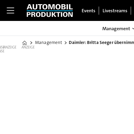
Events
Livestreams
Management
Management
Daimler: Britta Seeger übernim
Home
ANZEIGE
ANZEIGE