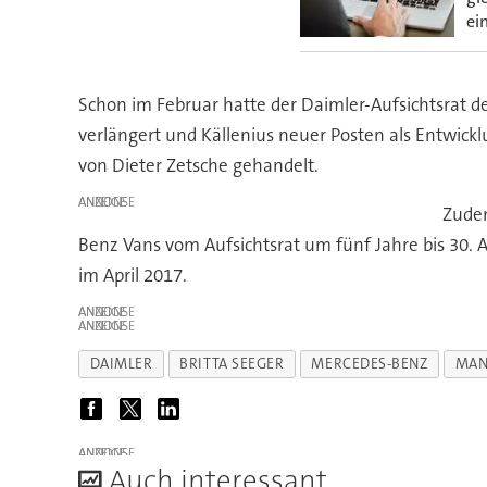
ei
Schon im Februar hatte der Daimler-Aufsichtsrat d
verlängert und Källenius neuer Posten als Entwick
von Dieter Zetsche gehandelt.
ANZEIGE
Zudem
Benz Vans vom Aufsichtsrat um fünf Jahre bis 30. A
im April 2017.
ANZEIGE
ANZEIGE
DAIMLER
BRITTA SEEGER
MERCEDES-BENZ
MAN
ANZEIGE
A
uch interessant