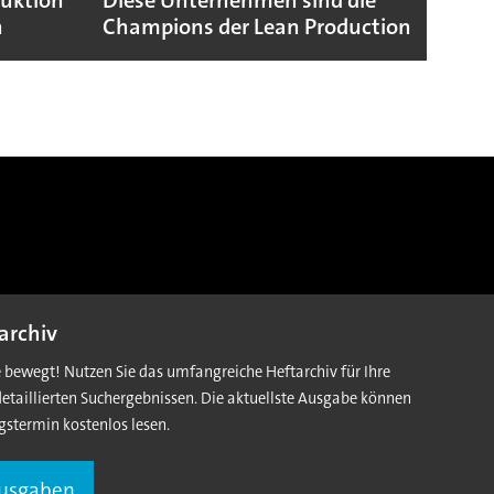
duktion
Diese Unternehmen sind die
Puebl
n
Champions der Lean Production
VW G
archiv
e bewegt! Nutzen Sie das umfangreiche Heftarchiv für Ihre
detaillierten Suchergebnissen. Die aktuellste Ausgabe können
gstermin kostenlos lesen.
Ausgaben