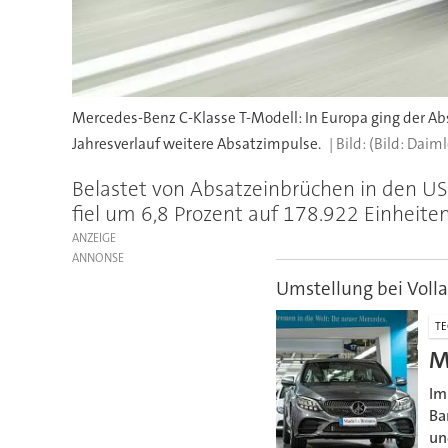
Mercedes-Benz C-Klasse T-Modell: In Europa ging der Abs
Jahresverlauf weitere Absatzimpulse.
(Bild: Daiml
Belastet von Absatzeinbrüchen in den US
fiel um 6,8 Prozent auf 178.922 Einheiten
ANZEIGE
Umstellung bei Voll
TE
M
Im
Ba
un