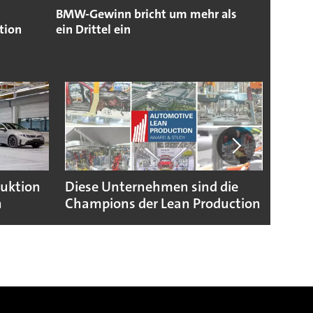
BMW-Gewinn bricht um mehr als
tion
ein Drittel ein
duktion
Diese Unternehmen sind die
Puebl
n
Champions der Lean Production
VW G