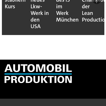
Kurs
Lkw-
im
der
Werk in
Werk
Lean
den
München
Productio
USA