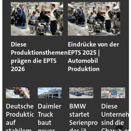
Diese
Eindrücke von der
Produktionsthemen
EPTS 2025 |
prägen die EPTS
Automobil
2026
Produktion
Deutsche
Daimler
BMW
Diese
Produktion
Truck
startet
Unterne
auf
baut
Serienproduktion
sind die
stabilem
neues
des i3
Champion