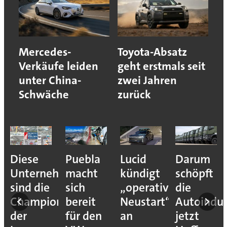
Mercedes-
Toyota-Absatz
Verkäufe leiden
geht erstmals seit
unter China-
zwei Jahren
Schwäche
zurück
Diese
Puebla
Lucid
Darum
Unternehmen
macht
kündigt
schöpft
sind die
sich
„operativen
die
Champions
bereit
Neustart“
Autoindus
der
für den
an
jetzt