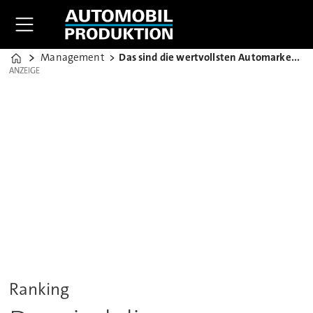
Management
Das sind die wertvollsten Automarken 2015
Home
ANZEIGE
ANZEIGE
Ranking