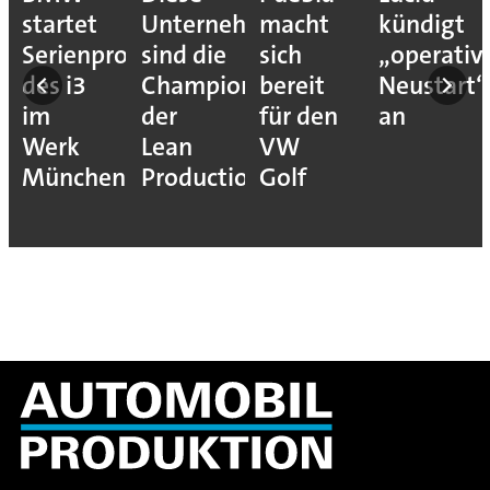
startet
Unternehmen
macht
kündigt
Serienproduktion
sind die
sich
„operativ
des i3
Champions
bereit
Neustart“
im
der
für den
an
Werk
Lean
VW
München
Production
Golf