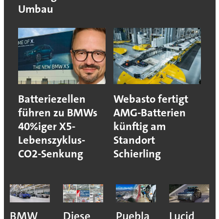
Umbau
Batteriezellen
Webasto fertigt
führen zu BMWs
AMG-Batterien
40%iger X5-
künftig am
Lebenszyklus-
Standort
CO2-Senkung
Schierling
BMW
Diese
Puebla
Lucid