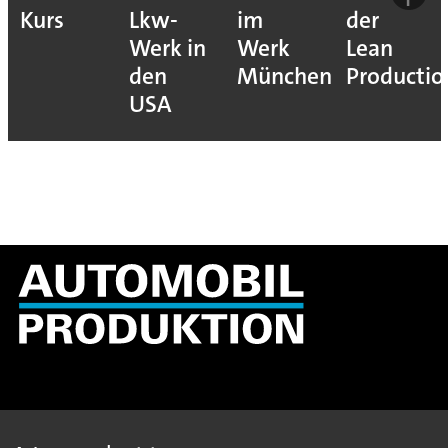
Kurs
Lkw-
im
der
Werk in
Werk
Lean
den
München
Productio
USA