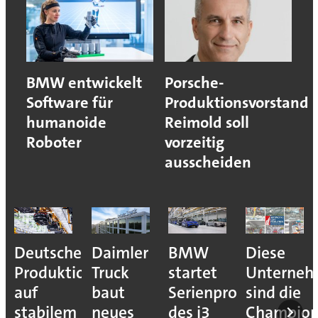
BMW entwickelt
Porsche-
Software für
Produktionsvorstand
humanoide
Reimold soll
Roboter
vorzeitig
ausscheiden
Deutsche
Daimler
BMW
Diese
Produktion
Truck
startet
Unterne
auf
baut
Serienproduktion
sind die
stabilem
neues
des i3
Champion