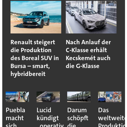
Renault steigert
Nach Anlauf der
die Produktion
C-Klasse erhält
des Boreal SUV in
Kecskemét auch
Bursa – smart,
die G-Klasse
hybridbereit
Puebla
Lucid
Darum
Das
macht
kündigt
schöpft
weltweit
sich
„operativen
die
Produkti