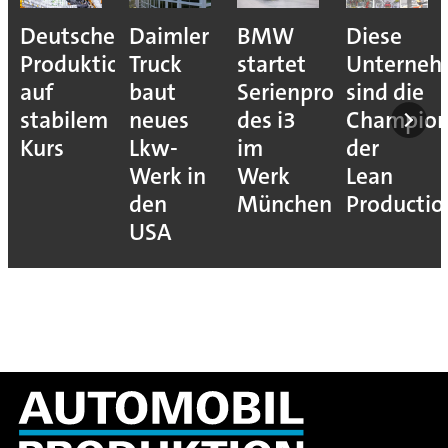
Deutsche
Daimler
BMW
Diese
Produktion
Truck
startet
Unterne
auf
baut
Serienproduktion
sind die
stabilem
neues
des i3
Champion
Kurs
Lkw-
im
der
Werk in
Werk
Lean
den
München
Productio
USA