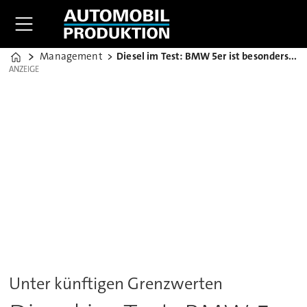
Management
Diesel im Test: BMW 5er ist besonders sauber
Home
ANZEIGE
ANZEIGE
Unter künftigen Grenzwerten