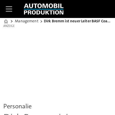
Management
Dirk Bremm ist neuer Leiter BASF Coatings
Home
ANZEIGE
ANZEIGE
Personalie