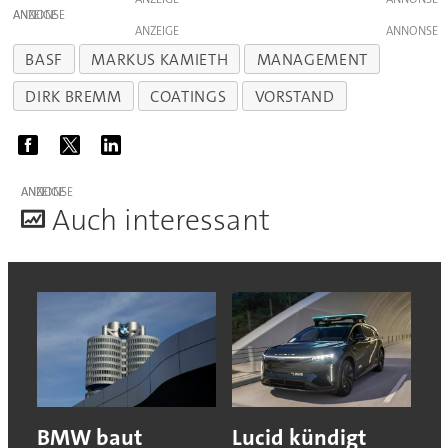
ANZEIGE
ANZEIGE
BASF
MARKUS KAMIETH
MANAGEMENT
DIRK BREMM
COATINGS
VORSTAND
ANZEIGE
A
uch interessant
BMW baut
Lucid kündigt