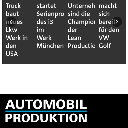
ion
Truck
startet
Unternehmen
macht
baut
Serienproduktion
sind die
sich
neues
des i3
Champions
bereit
Lkw-
im
der
für den
Werk in
Werk
Lean
VW
den
München
Production
Golf
USA