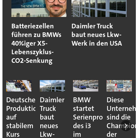
Batteriezellen
Daimler Truck
führen zu BMWs
baut neues Lkw-
40%iger X5-
Werk in den USA
Lebenszyklus-
CO2-Senkung
Deutsche
Daimler
BMW
Diese
Produktion
Truck
startet
Unterne
auf
baut
Serienproduktion
sind die
stabilem
neues
des i3
Champion
Kurs
Lkw-
im
der