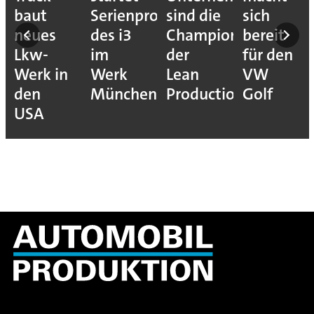
baut
Serienproduktion
sind die
sich
neues
des i3
Champions
bereit
Lkw-
im
der
für den
Werk in
Werk
Lean
VW
den
München
Production
Golf
USA