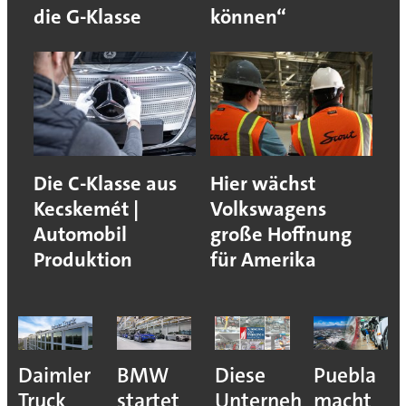
die G-Klasse
können“
Die C-Klasse aus
Hier wächst
Kecskemét |
Volkswagens
Automobil
große Hoffnung
Produktion
für Amerika
e
Daimler
BMW
Diese
Puebla
ion
Truck
startet
Unternehmen
macht