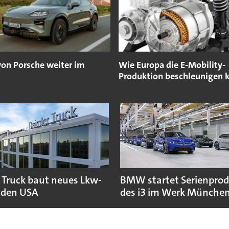
von Porsche weiter im
Wie Europa die E-Mobility-
Produktion beschleunigen 
 Truck baut neues Lkw-
BMW startet Serienpro
 den USA
des i3 im Werk Münche