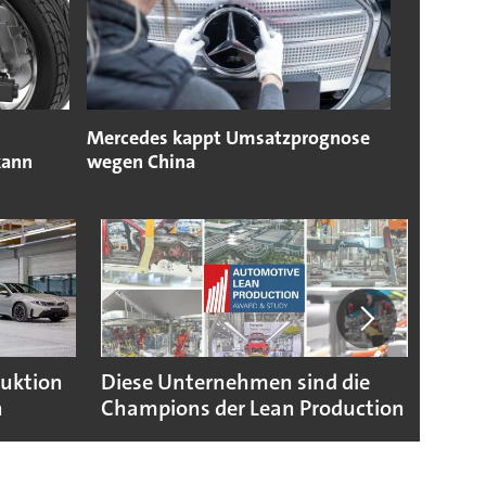
Mercedes kappt Umsatzprognose
kann
wegen China
duktion
Diese Unternehmen sind die
Puebl
n
Champions der Lean Production
VW G