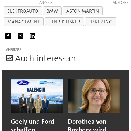
ANZEIGE
ELEKTROAUTO
BMW
ASTON MARTIN
MANAGEMENT
HENRIK FISKER
FISKER INC.
ANZEIGE
A
uch interessant
Geely und Ford
Dorothea von
schaffen
Boxberg wird