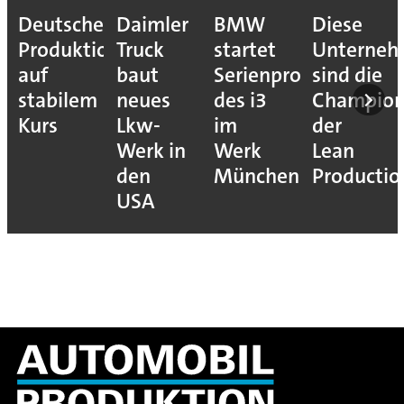
Deutsche
Daimler
BMW
Diese
Produktion
Truck
startet
Unterne
auf
baut
Serienproduktion
sind die
stabilem
neues
des i3
Champion
Kurs
Lkw-
im
der
Werk in
Werk
Lean
den
München
Productio
USA