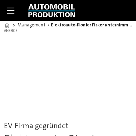
Management
Elektroauto-Pionier Fisker unternimmt neuen Anlauf
Home
ANZEIGE
ANZEIGE
EV-Firma gegründet