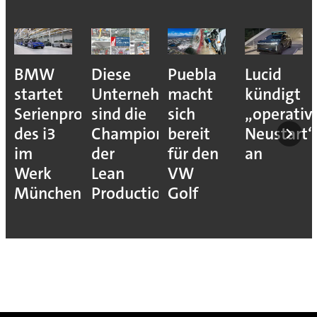
BMW
Diese
Puebla
Lucid
startet
Unternehmen
macht
kündigt
Serienproduktion
sind die
sich
„operativ
des i3
Champions
bereit
Neustart“
im
der
für den
an
Werk
Lean
VW
München
Production
Golf