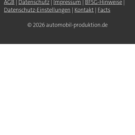
AGB
|
Datenschutz
|
Impressum
|
BFSG-Hinweise
|
Datenschutz-Einstellungen
|
Kontakt
|
Facts
© 2026 automobil-produktion.de