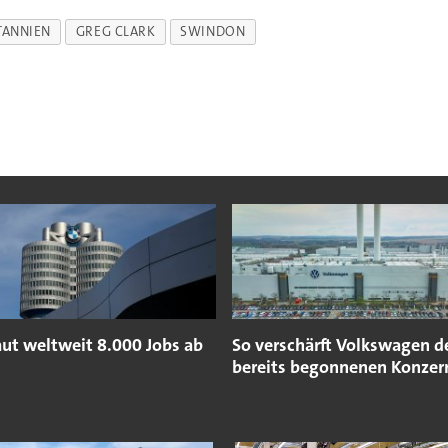
ANNIEN
GREG CLARK
SWINDON
t weltweit 8.000 Jobs ab
So verschärft Volkswagen d
bereits begonnenen Konze