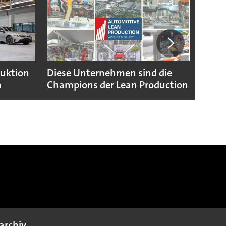
duktion
Diese Unternehmen sind die
Puebl
n
Champions der Lean Production
VW G
archiv