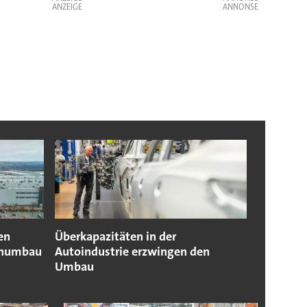
ANZEIGE
en
Überkapazitäten in der
rnumbau
Autoindustrie erzwingen den
Umbau