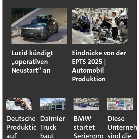
Lucid kündigt
Eindrücke von der
„operativen
EPTS 2025 |
Neustart“ an
Automobil
Produktion
Deutsche
Daimler
BMW
Diese
Produktion
Truck
startet
Unterne
auf
baut
Serienproduktion
sind die