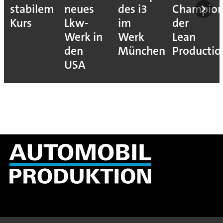
stabilem
neues
des i3
Champion
Kurs
Lkw-
im
der
Werk in
Werk
Lean
den
München
Productio
USA