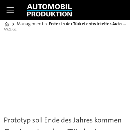
Management
Erstes in der Türkei entwickeltes Auto wird E-Limousine
Home
ANZEIGE
ANZEIGE
Prototyp soll Ende des Jahres kommen