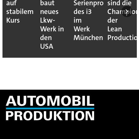
auf
baut
Serienproduktion
sind die
stabilem
neues
des i3
Champion
Kurs
Lkw-
im
der
Werk in
Werk
Lean
den
München
Productio
USA