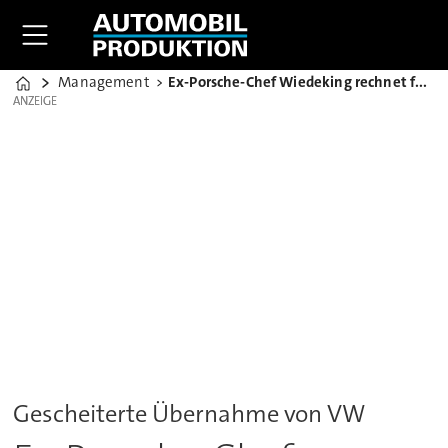
Management
Ex-Porsche-Chef Wiedeking rechnet fest mit Freispruch
Home
ANZEIGE
ANZEIGE
Gescheiterte Übernahme von VW