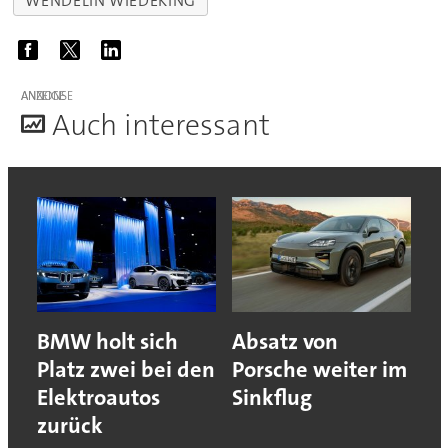
WENDELIN WIEDEKING
ANZEIGE
A
uch interessant
BMW holt sich
Absatz von
Platz zwei bei den
Porsche weiter im
Elektroautos
Sinkflug
zurück