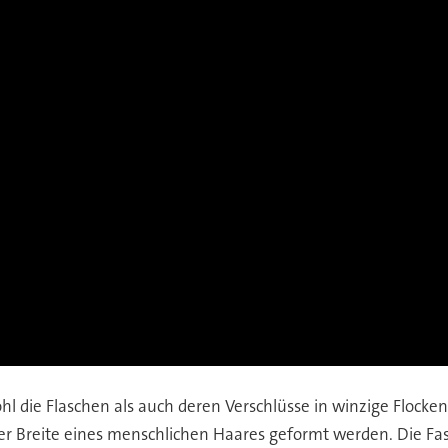
l die Flaschen als auch deren Verschlüsse in winzige Flocken
 der Breite eines menschlichen Haares geformt werden. Die 