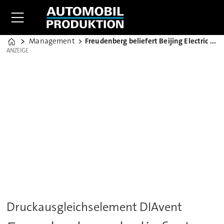
Management
Freudenberg beliefert Beijing Electric Vehicles
Home
ANZEIGE
ANZEIGE
Druckausgleichselement DIAvent