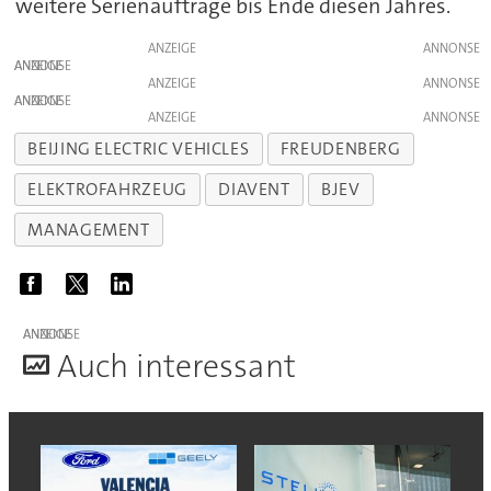
weitere Serienaufträge bis Ende diesen Jahres.
ANZEIGE
ANZEIGE
ANZEIGE
ANZEIGE
ANZEIGE
BEIJING ELECTRIC VEHICLES
FREUDENBERG
ELEKTROFAHRZEUG
DIAVENT
BJEV
MANAGEMENT
ANZEIGE
A
uch interessant