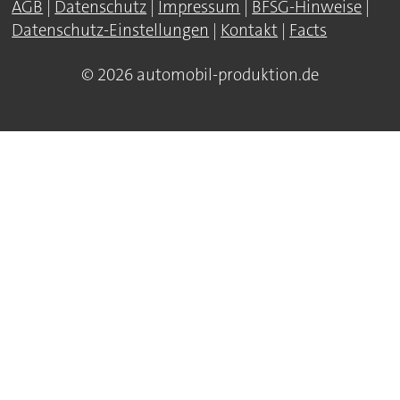
AGB
|
Datenschutz
|
Impressum
|
BFSG-Hinweise
|
Datenschutz-Einstellungen
|
Kontakt
|
Facts
© 2026 automobil-produktion.de