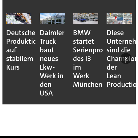
Deutsche
Daimler
BMW
Diese
Produktion
Truck
startet
Unterne
auf
baut
Serienproduktion
sind die
stabilem
neues
des i3
Champion
Kurs
Lkw-
im
der
Werk in
Werk
Lean
den
München
Productio
USA